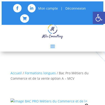
Mon compte
|
Déconnexion


Ouvrir la

Accueil
/
Formations longues
/ Bac Pro Métiers du
Commerce et de la vente option A – MCV