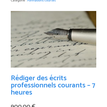
Catégorie :
Formations courtes
Rédiger des écrits
professionnels courants – 7
heures
900.00
€