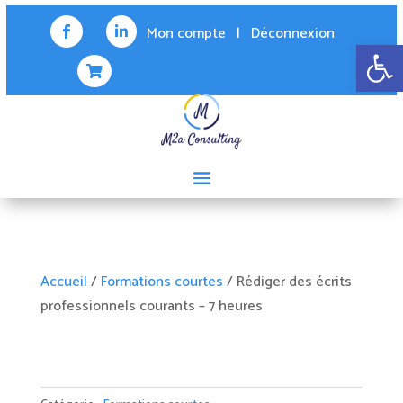
Mon compte
|
Déconnexion


Ouvrir la 

Accueil
/
Formations courtes
/ Rédiger des écrits
professionnels courants – 7 heures